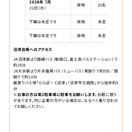
2026年 7月
貨物
25名
静岡県自
22日（水）
交通教
下期は未定です
貨物
未定
下期は未定です
貨物
未定
沼津会場へのアクセス
JR沼津駅より路線バス（駅南口、富士急バスステーション）で
約25分
JR片浜駅より片浜循環バス（ミューバス）東廻りで約5分／西
廻りで約10分
最寄りバス停「ららぽーと沼津」「沼津市立病院」から徒歩約5
分
※お車の方は第2駐車場に駐車をお願いします。
台数に限り
があります。同じ企業の方がいる場合は、なるべく乗り合わせ
でお越しください。