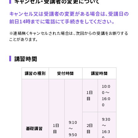
キャンセル・受講者の変更について
キャンセル又は受講者の変更がある場合は、受講日の
前日14時までに電話にて手続きをしてください。
※連絡無くキャンセルされた場合は、次回からの受講をお断りする
ことがあります。
講習時間
講習の種別
受付時間
講習時間
10:0
1日
0 ～
目
16:0
0
9:30
9:10
1日
2日
～
基礎講習
～
目
目
16:3
9:50
0