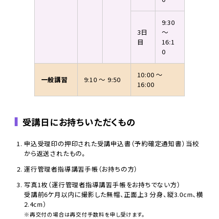
9:30
3日
～
目
16:1
0
10:00 ～
一般講習
9:10 ～ 9:50
16:00
受講日にお持ちいただくもの
申込受理印の押印された受講申込書（予約確定通知書）当校
から返送されたもの。
運行管理者指導講習手帳（お持ちの方）
写真1枚（運行管理者指導講習手帳をお持ちでない方）
受講前6ケ月以内に撮影した無帽、正面上3 分身、縦3.0cm、横
2.4cm）
※再交付の場合は再交付手数料を申し受けます。