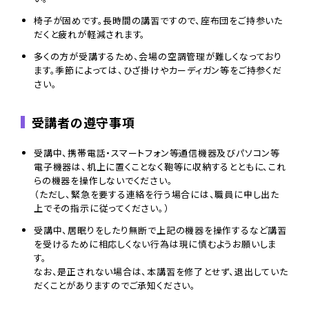
椅子が固めです。長時間の講習ですので、座布団をご持参いた
だくと疲れが軽減されます。
多くの方が受講するため、会場の空調管理が難しくなっており
ます。季節によっては、ひざ掛けやカーディガン等をご持参くだ
さい。
受講者の遵守事項
受講中、携帯電話・スマートフォン等通信機器及びパソコン等
電子機器は、机上に置くことなく鞄等に収納するとともに、これ
らの機器を操作しないでください。
（ただし、緊急を要する連絡を行う場合には、職員に申し出た
上でその指示に従ってください。）
受講中、居眠りをしたり無断で上記の機器を操作するなど講習
を受けるために相応しくない行為は現に慎むようお願いしま
す。
なお、是正されない場合は、本講習を修了とせず、退出していた
だくことがありますのでご承知ください。