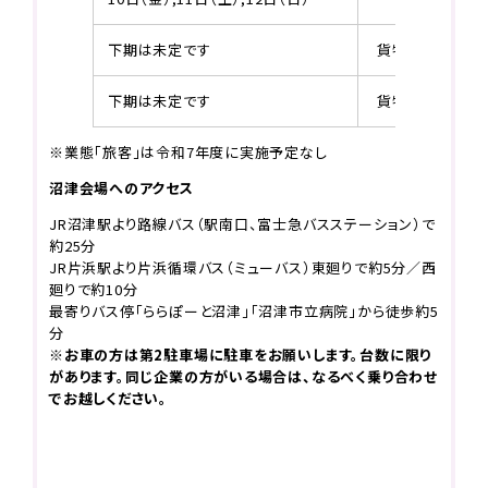
下期は未定です
貨物
未定
下期は未定です
貨物
未定
※業態「旅客」は令和7年度に実施予定なし
沼津会場へのアクセス
JR沼津駅より路線バス（駅南口、富士急バスステーション）で
約25分
JR片浜駅より片浜循環バス（ミューバス）東廻りで約5分／西
廻りで約10分
最寄りバス停「ららぽーと沼津」「沼津市立病院」から徒歩約5
分
※お車の方は第2駐車場に駐車をお願いします。
台数に限り
があります。同じ企業の方がいる場合は、なるべく乗り合わせ
でお越しください。