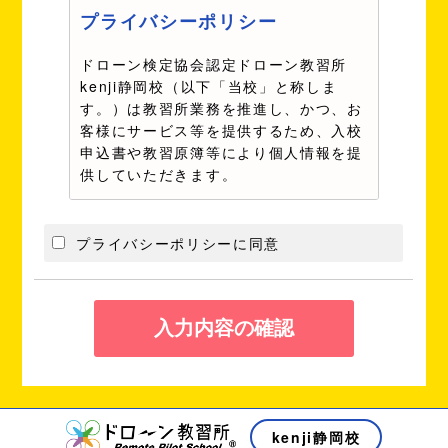
プライバシーポリシー
ドローン検定協会認定ドローン教習所
kenji静岡校（以下「当校」と称しま
す。）は教習所業務を推進し、かつ、お
客様にサービス等を提供するため、入校
申込書や教習原簿等により個人情報を提
供していただきます。
当校は個人情報保護の重要性を深く認識
し、個人情報の保護なくしてはお客様と
プライバシーポリシーに同意
の健全なお付き合いはあり得ないと考え
ております。お客様とのより一層の信頼
関係を築くため、ここに当校としての個
人情報保護方針を公開いたします。
お客様の個人情報を次の目的以外
には利用いたしません。
ドローン教習所業務の実施
ドローン教習所事業に関連す
kenji静岡校
るアフターサービス並びに各