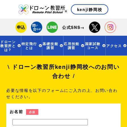
kenji静岡校
公式SNS→
ドローン
特定飛行
基礎技能
応用技能
国家試験
教習所と
アクセス
とは
講習
講習
コース
は？
\ ドローン教習所kenji静岡校へのお問い
合わせ /
必要な情報を以下のフォームにご入力の上、お問い合わ
せください。
お名前
必須