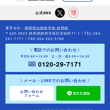
種イベント及び各種講習会に
関する情報のお知らせ
公式SNS
お客様の個人情報を正当な理由の
ない限り第三者には提供いたしま
せん。
運営会社：
静岡県自動車学校 静岡校
お客様ご本人の個人情報の確認及
〒420-0822 静岡県静岡市葵区宮前町71-1 / TEL:054-
び誤った個人情報の訂正、追加、
261-7171 / FAX:054-262-5768
削除などを希望される場合には、
当校の定める書面を提出すること
\ 電話でのお問い合わせ /
により開示等に応じます。
平日9:00〜19:00 土・日・祝9:00〜16:30
当校が保有する個人データは、ド
0120-29-7171
ローン検定協会及び当校が定める
保存期間終了後、直ちに個人情報
管理責任者の監督の下に個人デー
\ メール・LINEでのお問い合わせ /
タが記録された媒体をシュレッダ
ー又はメディアシュレッダー等に
より物理的に破壊して廃棄します
お問い合わせ
フォーム
当校は、「個人情報の保護に関す
る法律」その他の規範を遵守しま
す。