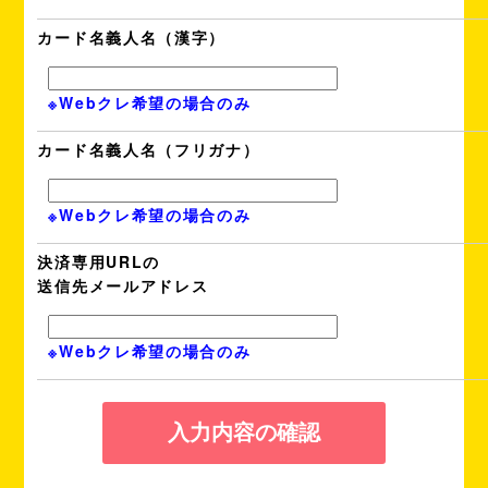
をシュレッダー又はメディアシュレッダー
物理的に破壊して廃棄します
カード名義人名（漢字）
当校は、「個人情報の保護に関する法律」
規範を遵守します。
当校は、お客様の個人情報について、適切
※Webクレ希望の場合のみ
置を講ずることにより、盗難、紛失、破壊
ん、漏えい等の危険防止に努めます。
カード名義人名（フリガナ）
個人情報の取扱いに関する問い合わせ先
当校お客様相談窓口 担当者：松本
※Webクレ希望の場合のみ
電話：0558-42-0600（静岡県自動車学校
ン教習所Kenji松崎校担当窓口へ）
決済専用URLの
令和7年7月1日
送信先メールアドレス
ドローン検定協会認定
ドローン教習所Kenji松崎校
※Webクレ希望の場合のみ
静岡県賀茂郡松崎町岩科南側17
静岡県自動車学校松崎校
0558-42-0600