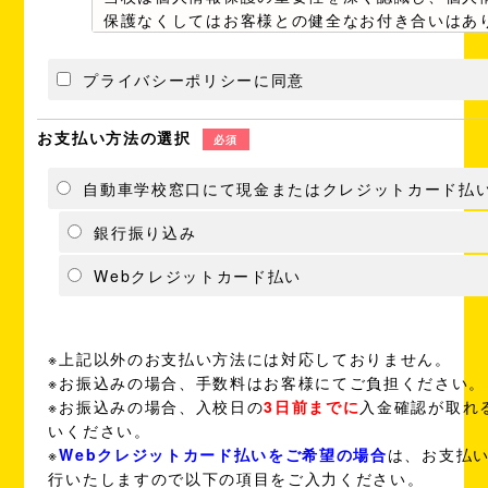
保護なくしてはお客様との健全なお付き合いはあ
いと考えております。お客様とのより一層の信頼
築くため、ここに当校としての個人情報保護方針
プライバシーポリシーに同意
いたします。
お客様の個人情報を次の目的以外には利用
お支払い方法の選択
必須
せん。
ドローン教習所業務の実施
自動車学校窓口にて現金またはクレジットカード払
ドローン教習所事業に関連するアフタ
ビス並びに各種イベント及び各種講習
銀行振り込み
する情報のお知らせ
お客様の個人情報を正当な理由のない限り
Webクレジットカード払い
は提供いたしません。
お客様ご本人の個人情報の確認及び誤った
の訂正、追加、削除などを希望される場合
※上記以外のお支払い方法には対応しておりません。
校の定める書面を提出することにより開示
※お振込みの場合、手数料はお客様にてご負担ください。
ます。
※お振込みの場合、入校日の
3日前までに
入金確認が取れ
当校が保有する個人データは、ドローン検
いください。
び当校が定める保存期間終了後、直ちに個
※
Webクレジットカード払いをご希望の場合
は、お支払い
理責任者の監督の下に個人データが記録さ
行いたしますので以下の項目をご入力ください。