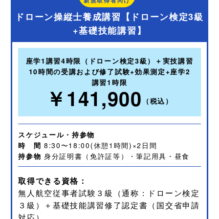
ドローン操縦士養成講習【ドローン検定3級
+基礎技能講習】
座学1講習4時限（ドローン検定3級）＋実技講習
10時間の受講および修了試験+効果測定+座学2
講習1時限
￥141,900
（税込）
スケジュール・持参物
時 間
8:30〜18:00(休憩1時間)×2日間
持参物
身分証明書（免許証等）・筆記用具・昼食
取得できる資格：
無人航空従事者試験３級（通称：ドローン検定
３級）＋基礎技能講習修了認定書（国交省申請
対応）