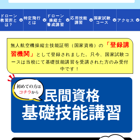
ドローン
ドローン
特定飛行
応用技能
国家試験
教習所と
操縦士
アクセス
とは
講習
コース
は？
養成講習
「登録講
無人航空機操縦士技能証明（国家資格）の
習機関」
として登録されました。只今、国家試験コ
ースは当校にて基礎技能講習を受講された方のみ受付
中です！